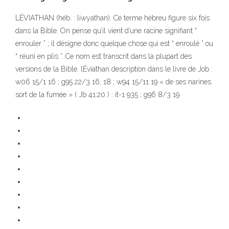
LÉVIATHAN (héb. : liwyathan). Ce terme hébreu figure six fois
dans la Bible. On pense qu’il vient d’une racine signifiant “
enrouler ” ; il désigne donc quelque chose qui est “ enroulé ” ou
“ réuni en plis ”. Ce nom est transcrit dans la plupart des
versions de la Bible. lÉviathan description dans le livre de Job :
w06 15/1 16 ; g95 22/3 16, 18 ; w94 15/11 19 « de ses narines
sort de la fumée » ( Jb 41:20 ) : it-1 935 ; g96 8/3 19