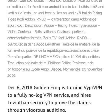
version with kodi builds in best kodi builds on kodi build 2018
or kodi build for firestick or android box in kodi builds 2018 and
kodi build install or kodi best builds on kodi 17.6 builds Rising
Tides Kodi Addon. RNEO — 07/04/2019 dans Addons de
Sport Kodi. Description: Addon – Rising Tides; Type addon –
Vidéo; Contenu – Faits saillants; Chaînes sportives,…
commentaires fermés. Zeus TV Kodi Addon. RNEO —
08/01/2019 dans Addo Léviathan Traité de la matière, de la
forme et du pouvoir de la république ecclésiastique et civile
Première partie : DE L’HOMME Chapitres I à XVI disponibles.
Traduction originale de M. Philippe Folliot, Professeur de
philosophie au Lycée Ango, Dieppe, Normandie. 23 novembre
2002.
Dec 6, 2018 Golden Frog is turning VyprVPN
to a fully no-log VPN service, and hires
Leviathan security to prove the claims
through vigorous auditing.