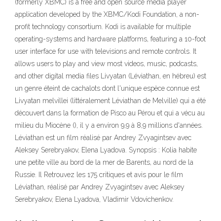
(formerly XBMC) is a free and open source media player
application developed by the XBMC/Kodi Foundation, a non-
profit technology consortium. Kodi is available for multiple
operating-systems and hardware platforms, featuring a 10-foot
user interface for use with televisions and remote controls. It
allows users to play and view most videos, music, podcasts,
and other digital media files Livyatan (Léviathan, en hébreu) est
un genre éteint de cachalots dont l'unique espèce connue est
Livyatan melvillei (littéralement Léviathan de Melville) qui a été
découvert dans la formation de Pisco au Pérou et qui a vécu au
milieu du Miocène (), il y a environ 9,9 à 8,9 millions d'années.
Léviathan est un film réalisé par Andrey Zvyagintsev avec
Aleksey Serebryakov, Elena Lyadova. Synopsis : Kolia habite
une petite ville au bord de la mer de Barents, au nord de la
Russie. Il Retrouvez les 175 critiques et avis pour le film
Léviathan, réalisé par Andrey Zvyagintsev avec Aleksey
Serebryakov, Elena Lyadova, Vladimir Vdovichenkov.