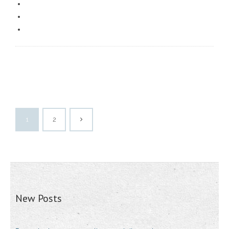
1
2
New Posts